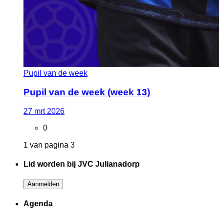
Pupil van de week
Pupil van de week (week 13)
27
mrt
2026
0
1 van pagina 3
Lid worden bij JVC Julianadorp
Aanmelden
Agenda