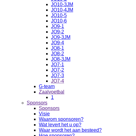
JO10-3JM
JO10-4JM
JO10-5
JO10-6
JO9-1
JO9-2
JO9-3JM
JO9-4
JO8-1
JO8-2
JO8-3JM
JO7-1
JO7-2
JO7-3
JO7-4
G-team
Zaalvoetbal
1
Sponsors
Sponsors
Visie
Waarom sponsoren?
Wat levert het u op?
Waar wordt het aan besteed?
Hoe sponsoren?