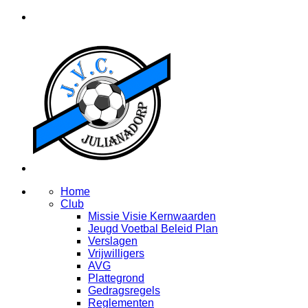
Home
Club
Missie Visie Kernwaarden
Jeugd Voetbal Beleid Plan
Verslagen
Vrijwilligers
AVG
Plattegrond
Gedragsregels
Reglementen