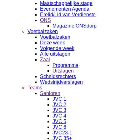
Maatschappelijke stage
Evenementen Agenda
Erelid/Lid van Verdienste
ONS
Magazine ONSdorp
Voetbalzaken
Voetbalzaken
Deze week
Volgende week
Alle uitslagen
Zaal
Programma
Uitslagen
Scheidsrechters
Wedstrijdverslagen
Teams
Senioren
JVC 1
JVC 2
JVC 3
JVC 4
JVC 5
JVC 6
JVC23-1
JVC 35+